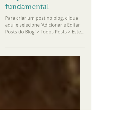
Respirar é
fundamental
Para criar um post no blog, clique
aqui e selecione 'Adicionar e Editar
Posts do Blog' > Todos Posts > Este é
o título do seu post no...